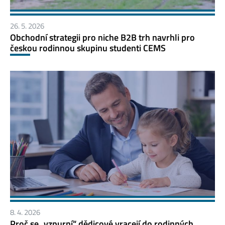
26. 5. 2026
Obchodní strategii pro niche B2B trh navrhli pro
českou rodinnou skupinu studenti CEMS
8. 4. 2026
Proč se „vzpurní“ dědicové vracejí do rodinných