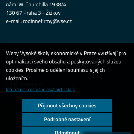
nám. W. Churchilla 1938/4
130 67 Praha 3 - Žižkov
e-mail:
rodinnefirmy@vse.cz
Weby Vysoké školy ekonomické v Praze využívají pro
Facebook
optimalizaci svého obsahu a poskytovaných služeb
cookies. Prosíme o udělení souhlasu s jejich
LinkedIn
uložením.
Instagram
Informace o ochraně osobních údajů
Přijmout všechny cookies
Admin
Podrobné nastavení
Copyright © 2000 - 2026 Vysoká škola ekonomická v Praze
Odmítnout