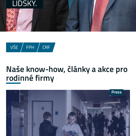
LIDSKY.
VŠE
FPH
CRF
Naše know-how, články a akce pro
rodinné firmy
Press