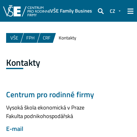
VŠE Family Business Club
CZ
Hledat
VŠE
FPH
CRF
Kontakty
Kontakty
Centrum pro rodinné firmy
Vysoká škola ekonomická v Praze
Fakulta podnikohospodářská
E-mail